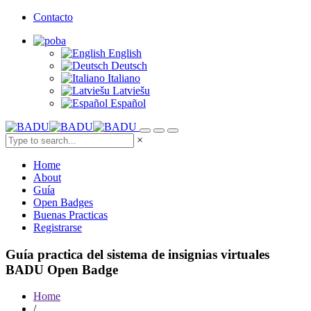
Contacto
English
Deutsch
Italiano
Latviešu
Español
×
Home
About
Guía
Open Badges
Buenas Practicas
Registrarse
Guía practica del sistema de insignias virtuales
BADU Open Badge
Home
/