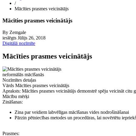
/
Mācīties prasmes veicinātājs
Mācīties prasmes veicinātājs
By
Zemgale
ieslēgts
Jūlijs 26, 2018
Digitālā nozīmīte
Mācīties prasmes veicinātājs
neformālās mācīšanās
Nozīmītes detaļas
Vārds
Mācīties prasmes veicinātājs
Apraksts:
Mācīties prasmes veicinātājs demonstrē spēju veicināt citu g
Mācību mērķi
Zināšanas:
Zina par veidiem labvēlīgas mācīšanas vides nodrošināšanai
Pārzin pētniecības metodes un procedūras, lai novērtētu ieprie
Prasmes: