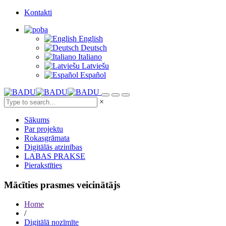
Kontakti
English
Deutsch
Italiano
Latviešu
Español
×
Sākums
Par projektu
Rokasgrāmata
Digitālās atzinības
LABAS PRAKSE
Pierakstīties
Mācīties prasmes veicinātājs
Home
/
Digitālā nozīmīte