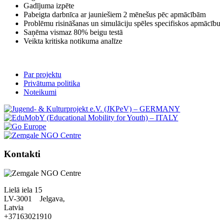
Gadījuma izpēte
Pabeigta darbnīca ar jauniešiem 2 mēnešus pēc apmācībām
Problēmu risināšanas un simulāciju spēles specifiskos apmācīb
Saņēma vismaz 80% beigu testā
Veikta kritiska notikuma analīze
Par projektu
Privātuma politika
Noteikumi
Kontakti
Lielā iela 15
LV-3001 Jelgava,
Latvia
+37163021910