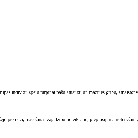
rupas indivīdu spēju turpināt pašu attīstību un macīties gribu, atbalstot
kšējo pieredzi, mācīšanās vajadzību noteikšanu, pieprasījuma noteikša