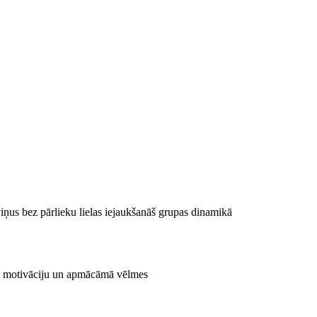
 viņus bez pārlieku lielas iejaukšanāš grupas dinamikā
nu, motivāciju un apmācāmā vēlmes