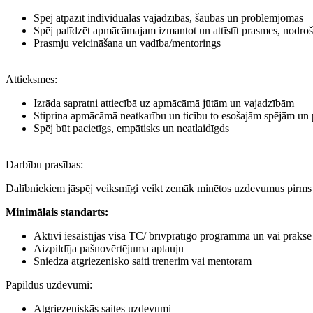
Spēj atpazīt individuālās vajadzības, šaubas un problēmjomas
Spēj palīdzēt apmācāmajam izmantot un attīstīt prasmes, nodro
Prasmju veicināšana un vadība/mentorings
Attieksmes:
Izrāda sapratni attiecībā uz apmācāmā jūtām un vajadzībām
Stiprina apmācāmā neatkarību un ticību to esošajām spējām un
Spēj būt pacietīgs, empātisks un neatlaidīgds
Darbību prasības:
Dalībniekiem jāspēj veiksmīgi veikt zemāk minētos uzdevumus pirms t
Minimālais standarts:
Aktīvi iesaistījās visā TC/ brīvprātīgo programmā un vai praksē
Aizpildīja pašnovērtējuma aptauju
Sniedza atgriezenisko saiti trenerim vai mentoram
Papildus uzdevumi:
Atgriezeniskās saites uzdevumi