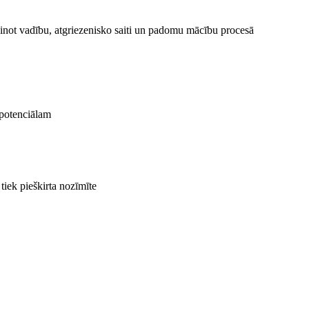
šinot vadību, atgriezenisko saiti un padomu mācību procesā
 potenciālam
iek pieškirta nozīmīte