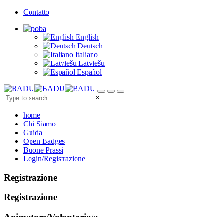
Contatto
English
Deutsch
Italiano
Latviešu
Español
×
home
Chi Siamo
Guida
Open Badges
Buone Prassi
Login/Registrazione
Registrazione
Registrazione
Animatore/Volontario/a